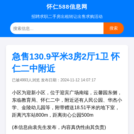
怀仁588信息网
招聘
求职
二手房
出租转让
出售求购
活动
搜索
急售130.9平米3房2厅1卫 怀
仁二中附近
已被4993人浏览 发布日期：2024-11-12 14:07:17
小区为迎新小区，位于迎宾广场南端，云馨园东侧，
东临教育局、怀仁二中，附近还有人民公园、华杰小
学、金陵幼儿园等，附带赠送18.51平米的地下室，
距离汽车站800m，距离街心公园500m
(本信息由袁先生发布，内容真伪性由其负责)