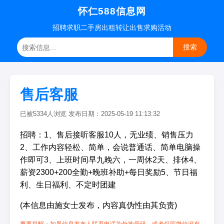
怀仁588信息网
招聘
求职
二手房
出租转让
出售求购
活动
搜索
售后客服
已被5334人浏览 发布日期：2025-05-19 11:13:32
招聘：1、售后接听客服10人，无业绩、销售压力
2、工作内容轻松、简单，会说普通话、简单电脑操
作即可3、上班时间早九晚六，一周休2天、排休4、
薪资2300+200全勤+晚班补助+每日奖励5、节日福
利、生日福利、不定时团建
(本信息由施女士发布，内容真伪性由其负责)