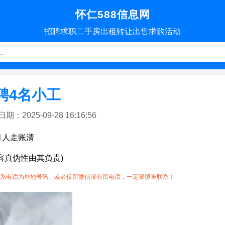
怀仁588信息网
招聘
求职
二手房
出租转让
出售求购
活动
聘4名小工
2025-09-28 16:16:56
月人走账清
容真伪性由其负责)
系电话为外地号码、或者仅留微信没有留电话，一定要慎重联系！